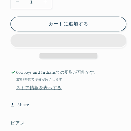
ピ
ピ
ア
ア
ス
ス
カートに追加する
ラ
ラ
ピ
ピ
ス
ス
ラ
ラ
ズ
ズ
リ
リ
Cowboys and Indians
での受取が可能です。
[F-
[F-
2108]
2108]
通常1時間で準備が完了します
の
の
ストア情報を表示する
数
数
量
量
Share
を
を
減
増
ピアス
ら
や