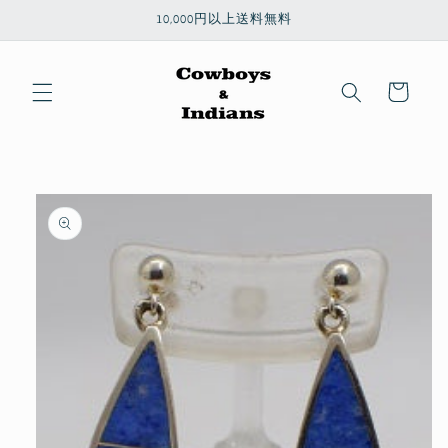
コンテ
10,000円以上送料無料
ンツに
進む
カ
ー
ト
商品情
報にス
キップ