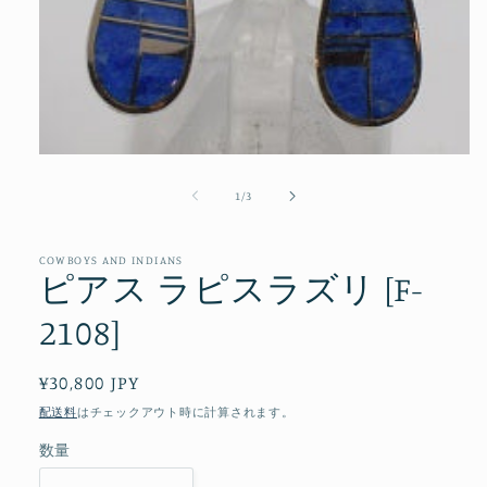
モ
ー
の
1
/
3
ダ
ル
で
メ
COWBOYS AND INDIANS
ピアス ラピスラズリ [F-
デ
ィ
2108]
ア
(1)
を
開
通
¥30,800 JPY
く
常
配送料
はチェックアウト時に計算されます。
価
数量
格