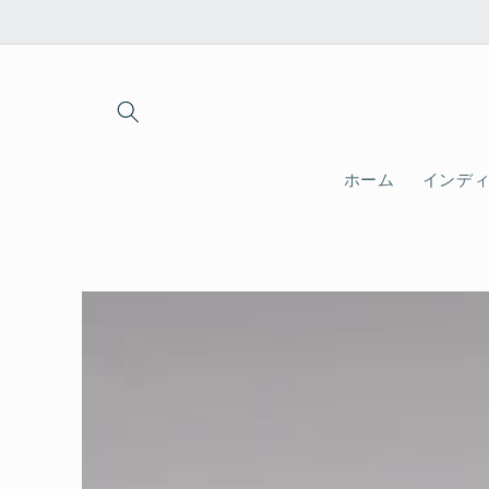
コンテ
ンツに
進む
ホーム
インデ
商品情
報にス
キップ