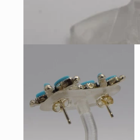
モ
ー
ダ
ル
で
メ
デ
ィ
ア
(1)
を
開
く