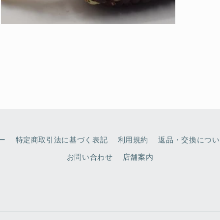
モ
ー
ダ
ル
で
メ
デ
ィ
ア
(3)
を
開
く
ー
特定商取引法に基づく表記
利用規約
返品・交換につい
お問い合わせ
店舗案内