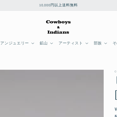
10,000円以上送料無料
ィアンジュエリー
鉱山
アーティスト
部族
そ
C