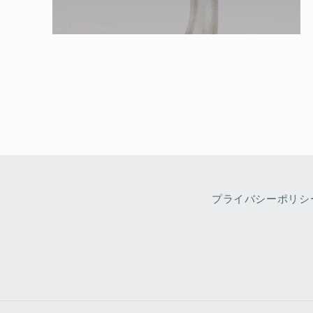
モ
ー
ダ
ル
で
メ
デ
ィ
ア
(2)
を
開
く
プライバシーポリシ