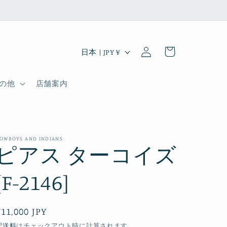
ロ
カ
グ
国
ー
日本 | JPY ¥
イ
/
ト
ン
地
の他
店舗案内
域
OWBOYS AND INDIANS
ピアス ターコイズ
[F-2146]
通
¥11,000 JPY
常
配送料
はチェックアウト時に計算されます。