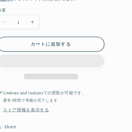
価
数量
格
ピ
ピ
ア
ア
ス
ス
カートに追加する
タ
タ
ー
ー
コ
コ
イ
イ
ズ
ズ
[F-
[F-
2146]
2146]
Cowboys and Indians
での受取が可能です。
の
の
通常1時間で準備が完了します
数
数
ストア情報を表示する
量
量
を
を
Share
減
増