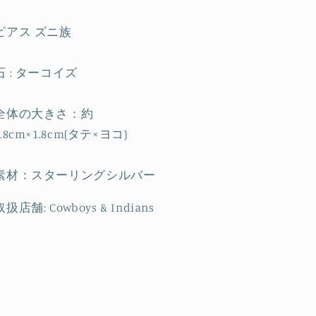
ら
や
す
す
ピアス ズニ族
石 : ターコイズ
全体の大きさ：約
1.8cm×1.8cm(タテ×ヨコ)
素材：スターリングシルバー
取扱店舗: Cowboys & Indians