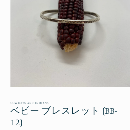
モ
ー
ダ
COWBOYS AND INDIANS
ル
ベビー ブレスレット (BB-
で
メ
12)
デ
ィ