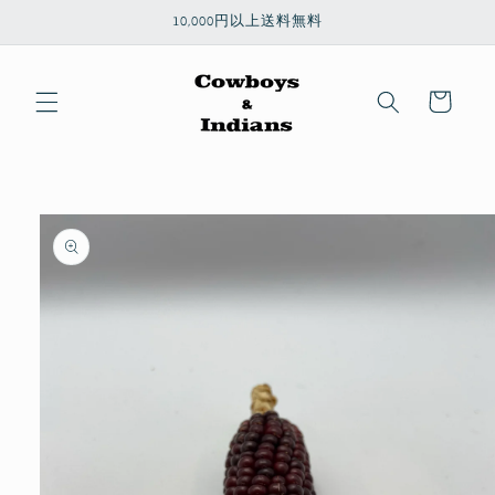
コンテ
10,000円以上送料無料
ンツに
進む
カ
ー
ト
商品情
報にス
キップ