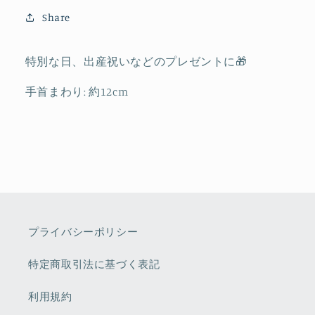
量
量
Share
を
を
減
増
特別な日、出産祝いなどのプレゼントに🎁
ら
や
す
す
手首まわり: 約12cm
プライバシーポリシー
特定商取引法に基づく表記
利用規約