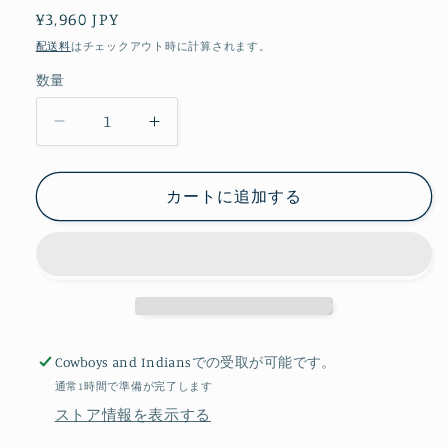
ア
通
¥3,960 JPY
(1)
を
常
配送料
はチェックアウト時に計算されます。
開
価
く
数量
格
ベ
ベ
ビ
ビ
ー
ー
カートに追加する
ブ
ブ
レ
レ
ス
ス
レ
レ
ッ
ッ
ト
ト
Cowboys and Indians
での受取が可能です。
(BB-
(BB-
12)
12)
通常1時間で準備が完了します
の
の
ストア情報を表示する
数
数