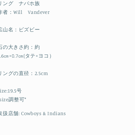
リング ナバホ族
作者：Will Vandever
鉱山名：ビズビー
石の大きさ約：約
1.6㎝×0.7㎝(タテ×ヨコ）
リングの直径：2.5cm
ize:19.5号
*size調整可*
取扱店舗: Cowboys & Indians