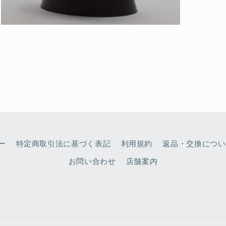
モ
ー
ダ
ル
で
メ
デ
ィ
ア
(3)
を
開
く
ー
特定商取引法に基づく表記
利用規約
返品・交換につい
お問い合わせ
店舗案内