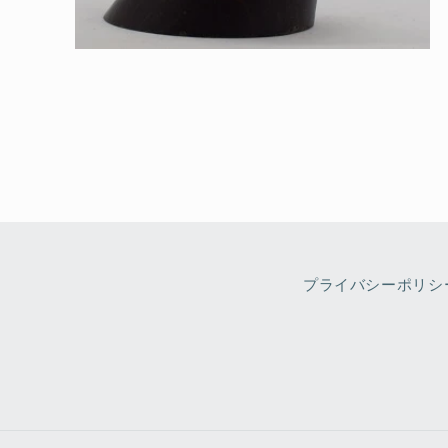
モ
ー
ダ
ル
で
メ
デ
ィ
ア
(2)
を
開
く
プライバシーポリシ