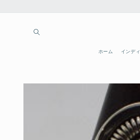
コンテ
ンツに
進む
ホーム
インデ
商品情
報にス
キップ