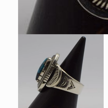
モ
ー
ダ
ル
で
メ
デ
ィ
ア
(1)
を
開
く