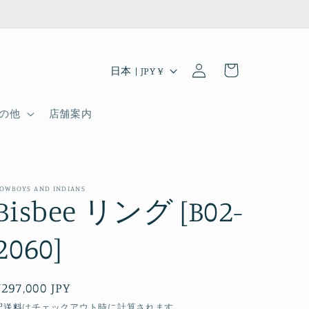
ロ
カ
グ
国
ー
日本 | JPY ¥
イ
/
ト
ン
地
の他
店舗案内
域
OWBOYS AND INDIANS
Bisbee リング [B02-
2060]
通
¥297,000 JPY
常
配送料
はチェックアウト時に計算されます。