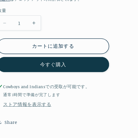
価
数量
格
Bisbee
Bisbee
リ
リ
ン
ン
カートに追加する
グ
グ
[B02-
[B02-
2060]
2060]
今すぐ購入
の
の
数
数
量
量
Cowboys and Indians
での受取が可能です。
を
を
通常1時間で準備が完了します
減
増
ストア情報を表示する
ら
や
す
す
Share