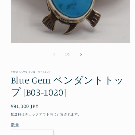
モ
ー
の
1
/
3
ダ
ル
で
メ
COWBOYS AND INDIANS
Blue Gem ペンダントトッ
デ
ィ
プ [B03-1020]
ア
(1)
を
開
通
¥91,300 JPY
く
常
配送料
はチェックアウト時に計算されます。
価
数量
格