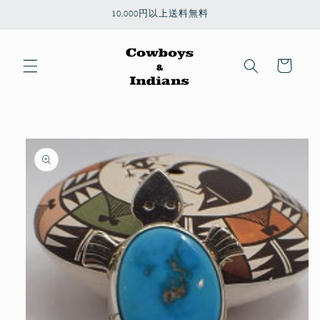
コンテ
10,000円以上送料無料
ンツに
進む
カ
ー
ト
商品情
報にス
キップ