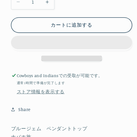
Blue
Blue
Gem
Gem
ペ
ペ
カートに追加する
ン
ン
ダ
ダ
ン
ン
ト
ト
ト
ト
ッ
ッ
プ
プ
Cowboys and Indians
での受取が可能です。
[B03-
[B03-
通常1時間で準備が完了します
1020]
1020]
ストア情報を表示する
の
の
数
数
Share
量
量
を
を
減
増
ブルージェム ペンダントトップ
ら
や
ナバホ族