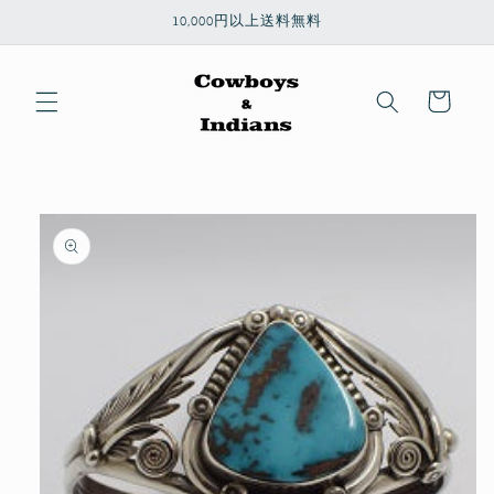
コンテ
10,000円以上送料無料
ンツに
進む
カ
ー
ト
商品情
報にス
キップ