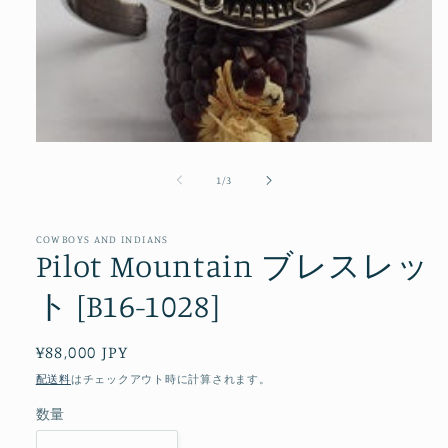
モ
ー
の
1
/
3
ダ
ル
で
メ
COWBOYS AND INDIANS
Pilot Mountain ブレスレッ
デ
ィ
ト [B16-1028]
ア
(1)
を
開
通
¥88,000 JPY
く
常
配送料
はチェックアウト時に計算されます。
価
数量
格