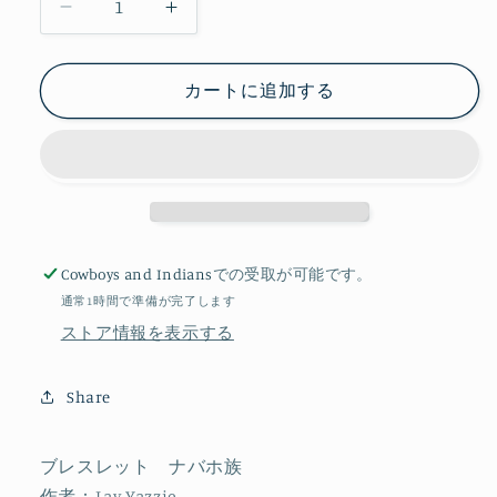
Pilot
Pilot
Mountain
Mountain
ブ
ブ
カートに追加する
レ
レ
ス
ス
レ
レ
ッ
ッ
ト
ト
[B16-
[B16-
1028]
1028]
Cowboys and Indians
での受取が可能です。
の
の
通常1時間で準備が完了します
数
数
ストア情報を表示する
量
量
を
を
Share
減
増
ら
や
す
す
ブレスレット ナバホ族
作者：Lay Yazzie